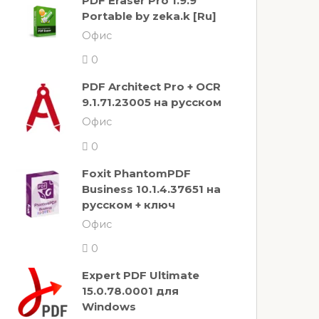
PDF Eraser Pro 1.9.9
Portable by zeka.k [Ru]
Офис
0
PDF Architect Pro + OCR
9.1.71.23005 на русском
Офис
0
Foxit PhantomPDF
Business 10.1.4.37651 на
русском + ключ
Офис
0
Expert PDF Ultimate
15.0.78.0001 для
Windows