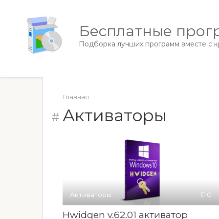
Перейти
к
Бесплатные прогр
контенту
Подборка лучших программ вместе с кр
Главная
Активаторы
Активаторы
0
Hwidgen v.62.01 активатор