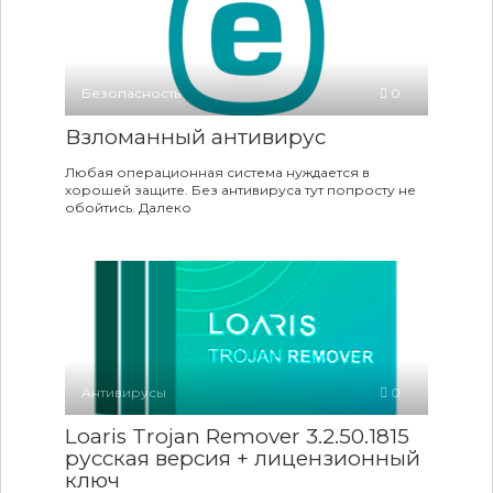
Безопасность
0
Взломанный антивирус
Любая операционная система нуждается в
хорошей защите. Без антивируса тут попросту не
обойтись. Далеко
Антивирусы
0
Loaris Trojan Remover 3.2.50.1815
русская версия + лицензионный
ключ