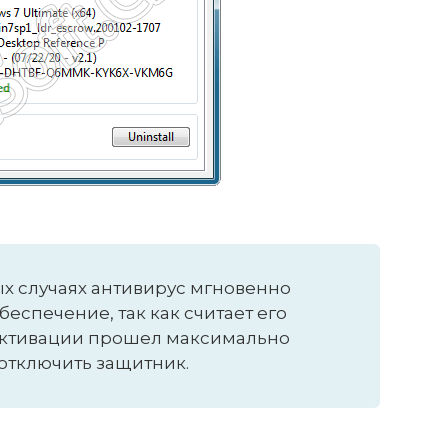
ых случаях антивирус мгновенно
еспечение, так как считает его
активации прошел максимально
отключить защитник.