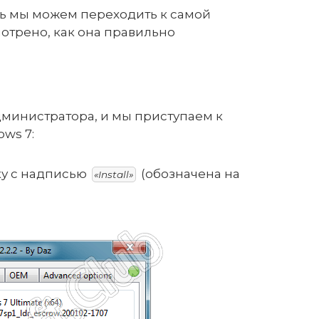
ь мы можем переходить к самой
отрено, как она правильно
дминистратора, и мы приступаем к
ws 7:
у с надписью
(обозначена на
«Install»