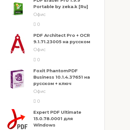
PDF Eraser Pro 1.9.9
Portable by zeka.k [Ru]
Офис
0
PDF Architect Pro + OCR
9.1.71.23005 на русском
Офис
0
Foxit PhantomPDF
Business 10.1.4.37651 на
русском + ключ
Офис
0
Expert PDF Ultimate
15.0.78.0001 для
Windows