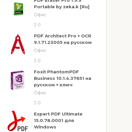
PDF Eraser Pro 1.9.9
Portable by zeka.k [Ru]
Офис
0
PDF Architect Pro + OCR
9.1.71.23005 на русском
Офис
0
Foxit PhantomPDF
Business 10.1.4.37651 на
русском + ключ
Офис
0
Expert PDF Ultimate
15.0.78.0001 для
Windows