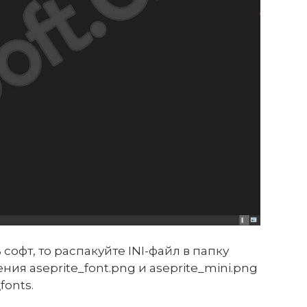
софт, то распакуйте INI-файл в папку
ения aseprite_font.png и aseprite_mini.png
fonts.