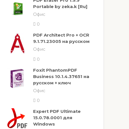
PDF Eraser Pro 1.9.9
Portable by zeka.k [Ru]
Офис
0
PDF Architect Pro + OCR
9.1.71.23005 на русском
Офис
0
Foxit PhantomPDF
Business 10.1.4.37651 на
русском + ключ
Офис
0
Expert PDF Ultimate
15.0.78.0001 для
Windows