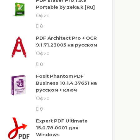
PDF Eraser Pro 1.9.9
Portable by zeka.k [Ru]
Офис
0
PDF Architect Pro + OCR
9.1.71.23005 на русском
Офис
0
Foxit PhantomPDF
Business 10.1.4.37651 на
русском + ключ
Офис
0
Expert PDF Ultimate
15.0.78.0001 для
Windows