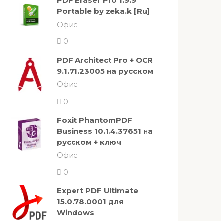
PDF Eraser Pro 1.9.9
Portable by zeka.k [Ru]
Офис
0
PDF Architect Pro + OCR
9.1.71.23005 на русском
Офис
0
Foxit PhantomPDF
Business 10.1.4.37651 на
русском + ключ
Офис
0
Expert PDF Ultimate
15.0.78.0001 для
Windows