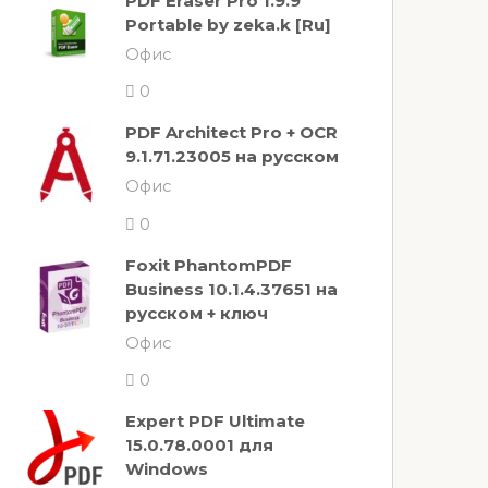
PDF Eraser Pro 1.9.9
Portable by zeka.k [Ru]
Офис
0
PDF Architect Pro + OCR
9.1.71.23005 на русском
Офис
0
Foxit PhantomPDF
Business 10.1.4.37651 на
русском + ключ
Офис
0
Expert PDF Ultimate
15.0.78.0001 для
Windows