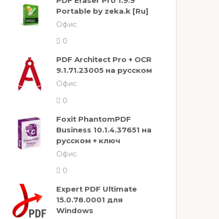
PDF Eraser Pro 1.9.9
Portable by zeka.k [Ru]
Офис
0
PDF Architect Pro + OCR
9.1.71.23005 на русском
Офис
0
Foxit PhantomPDF
Business 10.1.4.37651 на
русском + ключ
Офис
0
Expert PDF Ultimate
15.0.78.0001 для
Windows