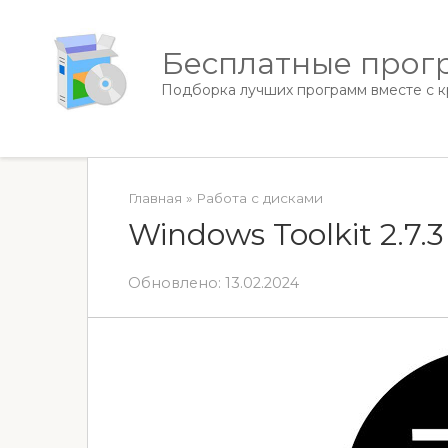
Перейти
к
Бесплатные прогр
контенту
Подборка лучших программ вместе с кр
Главная
»
Работа с дисками
Windows Toolkit 2.7.
Обновлено:
13.02.2024