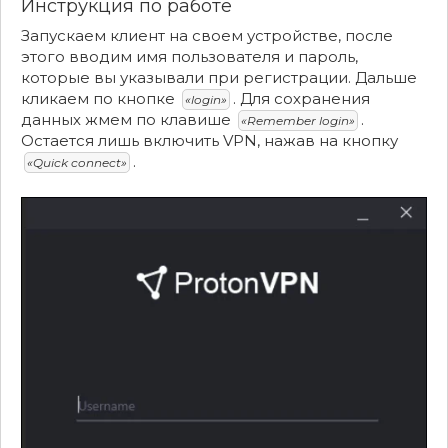
Инструкция по работе
Запускаем клиент на своем устройстве, после
этого вводим имя пользователя и пароль,
которые вы указывали при регистрации. Дальше
кликаем по кнопке
. Для сохранения
«login»
данных жмем по клавише
.
«Remember login»
Остается лишь включить VPN, нажав на кнопку
.
«Quick connect»