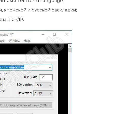
иптами TeraTerm Language;
й, японской и русской раскладки;
м, TCP/IP.