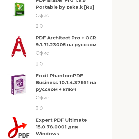
PDF Eraser Pro 1.9.9
Portable by zeka.k [Ru]
Офис
0
PDF Architect Pro + OCR
9.1.71.23005 на русском
Офис
0
Foxit PhantomPDF
Business 10.1.4.37651 на
русском + ключ
Офис
0
Expert PDF Ultimate
15.0.78.0001 для
Windows