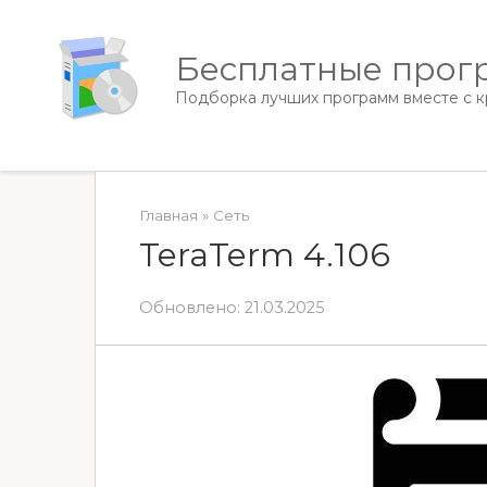
Перейти
к
Бесплатные прогр
контенту
Подборка лучших программ вместе с кр
Главная
»
Сеть
TeraTerm 4.106
Обновлено:
21.03.2025