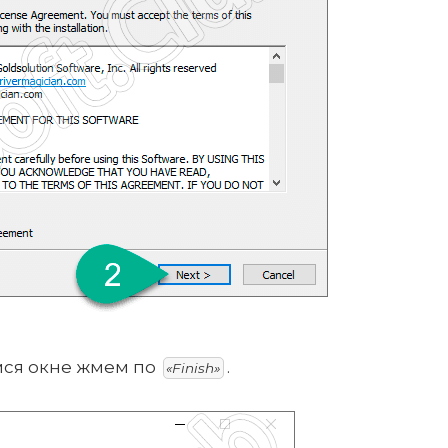
ся окне жмем по
.
«Finish»