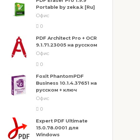
PDF Eraser Pro 1.9.9
Portable by zeka.k [Ru]
Офис
0
PDF Architect Pro + OCR
9.1.71.23005 на русском
Офис
0
Foxit PhantomPDF
Business 10.1.4.37651 на
русском + ключ
Офис
0
Expert PDF Ultimate
15.0.78.0001 для
Windows