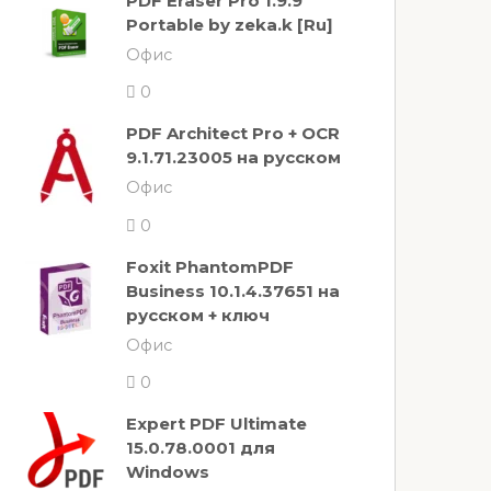
PDF Eraser Pro 1.9.9
Portable by zeka.k [Ru]
Офис
0
PDF Architect Pro + OCR
9.1.71.23005 на русском
Офис
0
Foxit PhantomPDF
Business 10.1.4.37651 на
русском + ключ
Офис
0
Expert PDF Ultimate
15.0.78.0001 для
Windows