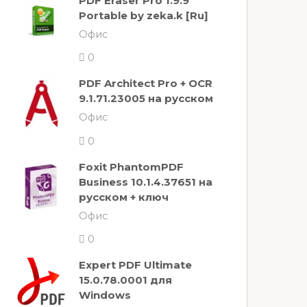
PDF Eraser Pro 1.9.9
Portable by zeka.k [Ru]
Офис
0
PDF Architect Pro + OCR
9.1.71.23005 на русском
Офис
0
Foxit PhantomPDF
Business 10.1.4.37651 на
русском + ключ
Офис
0
Expert PDF Ultimate
15.0.78.0001 для
Windows