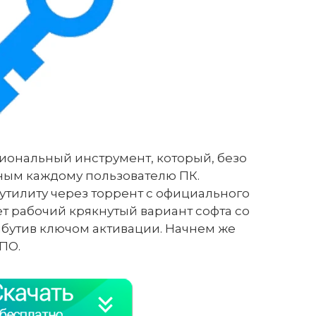
кциональный инструмент, который, безо
зным каждому пользователю ПК.
утилиту через торрент с официального
ет рабочий крякнутый вариант софта со
бутив ключом активации. Начнем же
ПО.