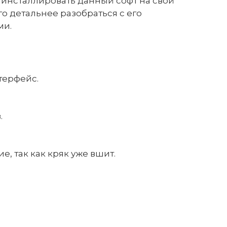
и инсталлировать данный софт на свой
 детальнее разобраться с его
ми.
терфейс.
.
, так как кряк уже вшит.