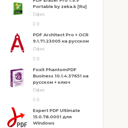
PDF Eraser Pro 1.9.9
Portable by zeka.k [Ru]
Офис
0
PDF Architect Pro + OCR
9.1.71.23005 на русском
Офис
0
Foxit PhantomPDF
Business 10.1.4.37651 на
русском + ключ
Офис
0
Expert PDF Ultimate
15.0.78.0001 для
Windows