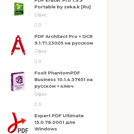
PDF Eraser Pro 1.9.9
Portable by zeka.k [Ru]
Офис
0
PDF Architect Pro + OCR
9.1.71.23005 на русском
Офис
0
Foxit PhantomPDF
Business 10.1.4.37651 на
русском + ключ
Офис
0
Expert PDF Ultimate
15.0.78.0001 для
Windows