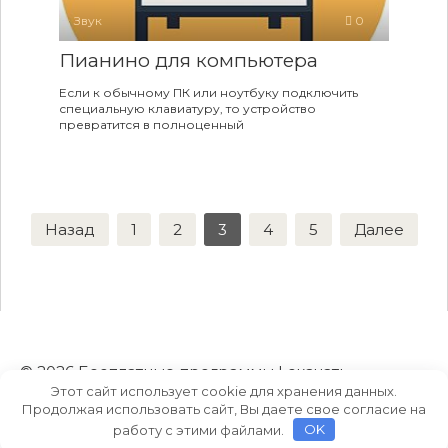
Звук
0
Пианино для компьютера
Если к обычному ПК или ноутбуку подключить
специальную клавиатуру, то устройство
превратится в полноценный
Пагинация
Назад
1
2
3
4
5
Далее
записей
© 2026 Бесплатные программы | скачать
Этот сайт использует cookie для хранения данных.
торрент на русском языке
Продолжая использовать сайт, Вы даете свое согласие на
работу с этими файлами.
OK